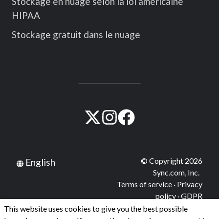
Stockage en nuage selon la loi américaine
HIPAA
Stockage gratuit dans le nuage
Visitez
Visitez
Visitez
notre
notre
notre
compte
compte
compte
© Copyright 2026
English
X
Instagram
Facebook
Sync.com, Inc.
(Twitter)
Terms of service
·
Privacy
policy
·
GDPR
This website uses cookies to give you the best possible